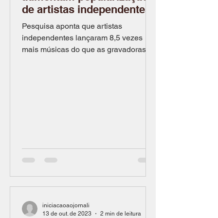
de artistas independentes
Pesquisa aponta que artistas
independentes lançaram 8,5 vezes
mais músicas do que as gravadoras
em 2020 Por Alex Amaral, Davi
Caldas,...
iniciacaoaojornali
13 de out. de 2023
2 min de leitura