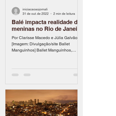
iniciacaoaojornali
31 de out. de 2022
2 min de leitura
Balé impacta realidade de
meninas no Rio de Janeiro
Por Clarisse Macedo e Júlia Galvão
[Imagem: Divulgação/site Ballet
Manguinhos] Ballet Manguinhos,
situado na zona norte do Rio de...