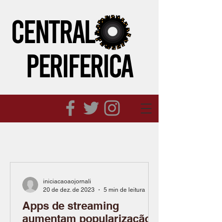
CENTRAL
PERIFeRICA
iniciacaoaojornali
20 de dez. de 2023
5 min de leitura
Apps de streaming
aumentam popularização