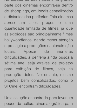
parte dos cinemas encontra-se dentro 
de shoppings, em locais centralizados 
e distantes das periferias. Tais cinemas 
apresentam altos preços e uma 
quantidade limitada de filmes, já que 
as exibições são principalmente filmes 
hollywoodianos, dando menor atenção 
e prestígio a produções nacionais e/ou 
locais. Apesar de inúmeras 
dificuldades, a periferia ainda busca a 
sétima arte, seja através de projetos 
para exibição de filmes, seja na 
produção deles. No entanto, mesmo 
projetos bem consolidados, como o 
SPCine, encontram dificuldades.
Uma solução encontrada para levar um 
pouco da cultura cinematográfica para 