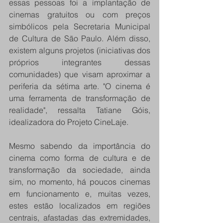
essas pessoas foi a implantação de 
cinemas gratuitos ou com preços 
simbólicos pela Secretaria Municipal 
de Cultura de São Paulo. Além disso, 
existem alguns projetos (iniciativas dos 
próprios integrantes dessas 
comunidades) que visam aproximar a 
periferia da sétima arte. "O cinema é 
uma ferramenta de transformação de 
realidade", ressalta Tatiane Góis, 
idealizadora do Projeto CineLaje. 
Mesmo sabendo da importância do 
cinema como forma de cultura e de 
transformação da sociedade, ainda 
sim, no momento, há poucos cinemas 
em funcionamento e, muitas vezes, 
estes estão localizados em regiões 
centrais, afastadas das extremidades, 