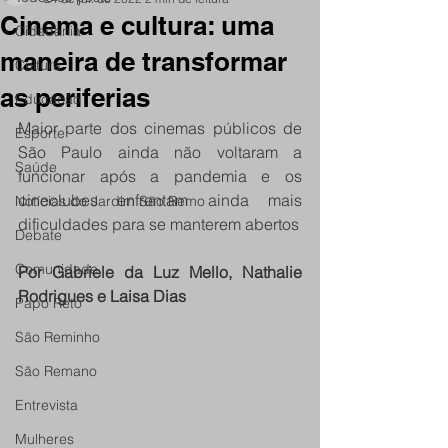
Cinema e cultura: uma
Cidadania
maneira de transformar
Cultura
as periferias
Educação
Maior parte dos cinemas públicos de 
Esporte
São Paulo ainda não voltaram a 
Saúde
funcionar após a pandemia e os 
cineclubes enfrentam ainda mais 
Notícias do Jardim São Remo
dificuldades para se manterem abertos
Debate
Comunidade
Por Gabriele da Luz Mello, Nathalie 
Rodrigues e Laisa Dias
Papo Reto
São Reminho
São Remano
Entrevista
Mulheres