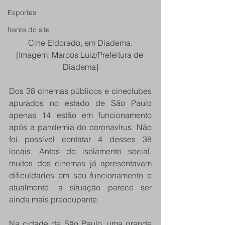
Esportes
frente do site
Cine Eldorado, em Diadema.
[Imagem: Marcos Luiz/Prefeitura de 
Diadema]
Dos 38 cinemas públicos e cineclubes 
apurados no estado de São Paulo 
apenas 14 estão em funcionamento 
após a pandemia do coronavírus. Não 
foi possível contatar 4 desses 38 
locais. Antes do isolamento social, 
muitos dos cinemas já apresentavam 
dificuldades em seu funcionamento e 
atualmente, a situação parece ser 
ainda mais preocupante.
Na cidade de São Paulo, uma grande 