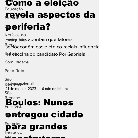
Cultura
Como a eleição
Educação
revela aspectos da
Esporte
periferia?
Saúde
Notícias do
Pesquisas apontam que fatores
Jardim São
Remo
socioeconômicos e étnico-raciais influenciam
Debate
na escolha do candidato Por Gabriela
Barbosa, Julia Martins,...
Comunidade
Papo Reto
São
iniciacaoaojornali
Reminho
21 de out. de 2023
6 min de leitura
São
Remano
Boulos: Nunes
Entrevista
entregou cidade
Mulheres
Esportes
para grandes
frente do
site