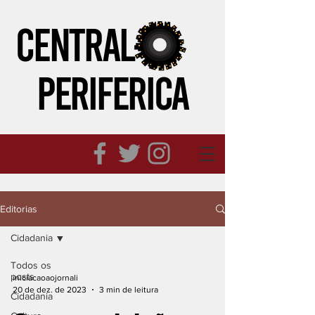
CENTRAL
PERIFeRICA
Editorias
Cidadania
Todos os
posts
iniciacaoaojornali
20 de dez. de 2023
3 min de leitura
Cidadania