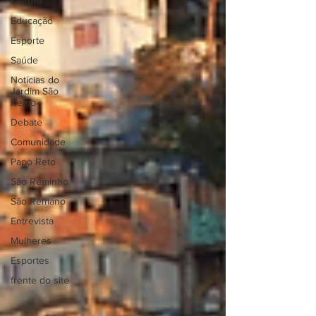
Cultura
Educação
Esporte
Saúde
Notícias do
Jardim São
Remo
Debate
Comunidade
Papo Reto
São Reminho
São Remano
Entrevista
Mulheres
Esportes
frente do site