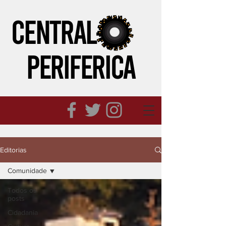
CENTRAL
PERIFeRICA
Editorias
Comunidade
Todos os
posts
Cidadania