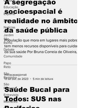
Cultura
A segregação
Educação
socioespacial é
Esporte
realidade no âmbito
Saúde
Notícias
da saúde pública
do
Jardim
São
População que mora em lugares mais pobres
Remo
tem menos recursos disponíveis para cuidar
Debate
da sua saúde Por Bruna Correia de Oliveira,
Comunidade
Filipe...
Papo
Reto
São
iniciacaoaojornali
Reminho
13 de out. de 2023
5 min de leitura
São
Saúde Bucal para
Remano
Entrevista
Todos: SUS nas
Mulheres