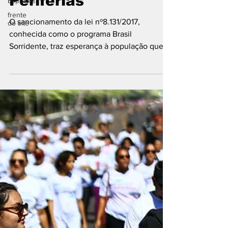
Periferias
Esportes
frente
O sancionamento da lei nº8.131/2017,
do site
conhecida como o programa Brasil
Sorridente, traz esperança à população que
depende do SUS para...