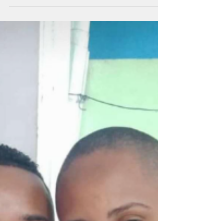
iniciacaoaojornali
16 de nov. de 2022
2 min de leitura
Hortas comunitárias
na periferia
Plantio pode ser um meio de combate à fome
nas favelas Por Sofia Helena Lanza Mural da
instituição (Imagem: Divulgação/ Facebook...