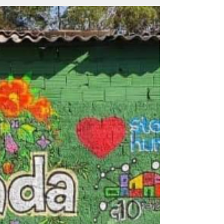
Além da terapia
grátis periférica
Entenda o por quê a dificuldade de
tratamento da saúde mental na periferia não
é só tratamentos grátis, mas sim falta de
políticas...