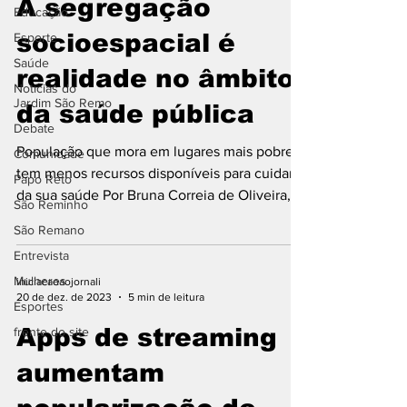
A segregação
Educação
socioespacial é
Esporte
Saúde
realidade no âmbito
Notícias do
Jardim São Remo
da saúde pública
Debate
População que mora em lugares mais pobres
Comunidade
tem menos recursos disponíveis para cuidar
Papo Reto
da sua saúde Por Bruna Correia de Oliveira,
São Reminho
Filipe...
São Remano
Entrevista
Mulheres
iniciacaoaojornali
20 de dez. de 2023
5 min de leitura
Esportes
Apps de streaming
frente do site
aumentam