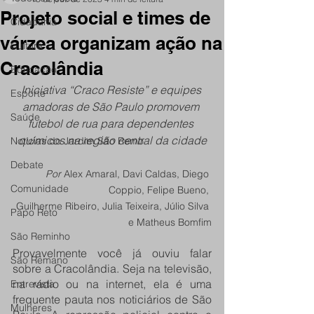
Projeto social e times de
Cidadania
várzea organizam ação na
Cultura
Cracolândia
Educação
Iniciativa “Craco Resiste” e equipes 
Esporte
amadoras de São Paulo promovem 
Saúde
futebol de rua para dependentes 
químicos na região central da cidade
Notícias do Jardim São Remo
Debate
Por
 Alex Amaral, Davi Caldas, Diego 
Comunidade
Coppio, Felipe Bueno, 
Guilherme Ribeiro, Julia Teixeira, Júlio Silva 
Papo Reto
e Matheus Bomfim
São Reminho
Provavelmente você já ouviu falar 
São Remano
sobre a Cracolândia. Seja na televisão, 
na rádio ou na internet, ela é uma 
Entrevista
frequente pauta nos noticiários de São 
Mulheres