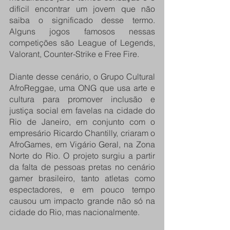
difícil encontrar um jovem que não 
saiba o significado desse termo. 
Alguns jogos famosos nessas 
competições são League of Legends, 
Valorant, Counter-Strike e Free Fire.
Diante desse cenário, o Grupo Cultural 
AfroReggae, uma ONG que usa arte e 
cultura para promover inclusão e 
justiça social em favelas na cidade do 
Rio de Janeiro, em conjunto com o 
empresário Ricardo Chantilly, criaram o 
AfroGames, em Vigário Geral, na Zona 
Norte do Rio. O projeto surgiu a partir 
da falta de pessoas pretas no cenário 
gamer brasileiro, tanto atletas como 
espectadores, e em pouco tempo 
causou um impacto grande não só na 
cidade do Rio, mas nacionalmente.