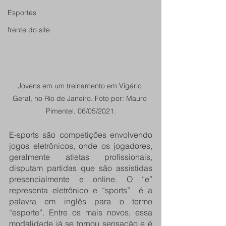
Esportes
frente do site
Jovens em um treinamento em Vigário 
Geral, no Rio de Janeiro. Foto por: Mauro 
Pimentel. 06/05/2021.
E-sports são competições envolvendo 
jogos eletrônicos, onde os jogadores, 
geralmente atletas profissionais, 
disputam partidas que são assistidas 
presencialmente e online. O “e” 
representa eletrônico e “sports”  é a 
palavra em inglês para o termo 
“esporte”. Entre os mais novos, essa 
modalidade já se tornou sensação e é 