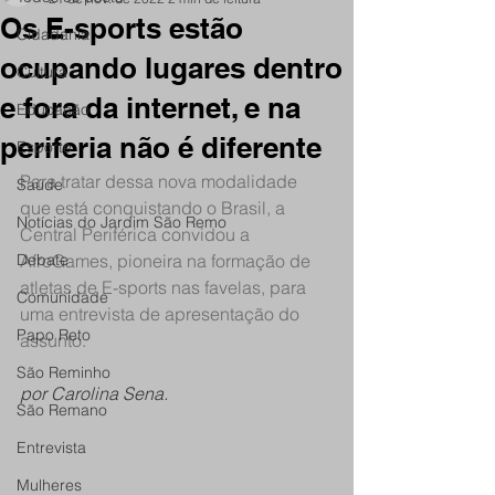
Os E-sports estão
Cidadania
ocupando lugares dentro
Cultura
e fora da internet, e na
Educação
periferia não é diferente
Esporte
Para tratar dessa nova modalidade 
Saúde
que está conquistando o Brasil, a 
Notícias do Jardim São Remo
Central Periférica convidou a 
Debate
AfroGames, pioneira na formação de 
atletas de E-sports nas favelas, para 
Comunidade
uma entrevista de apresentação do 
Papo Reto
assunto.
São Reminho
por Carolina Sena.
São Remano
Entrevista
Mulheres