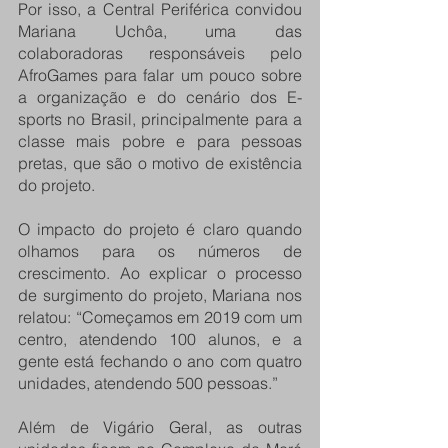
Por isso, a Central Periférica convidou 
Mariana Uchôa, uma das 
colaboradoras responsáveis pelo 
AfroGames para falar um pouco sobre 
a organização e do cenário dos E-
sports no Brasil, principalmente para a 
classe mais pobre e para pessoas 
pretas, que são o motivo de existência 
do projeto.
O impacto do projeto é claro quando 
olhamos para os números de 
crescimento. Ao explicar o processo 
de surgimento do projeto, Mariana nos 
relatou: “Começamos em 2019 com um 
centro, atendendo 100 alunos, e a 
gente está fechando o ano com quatro 
unidades, atendendo 500 pessoas.”
Além de Vigário Geral, as outras 