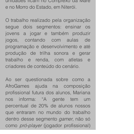
unidades ficam no Complexo da Maré 
e no Morro do Estado, em Niterói.
O trabalho realizado pela organização 
segue dois segmentos: ensinar os 
jovens a jogar e também produzir 
jogos, contando com aulas de 
programação e desenvolvimento e até 
produção de trilha sonora e gerar 
trabalho e renda, com atletas e 
criadores de conteúdo do cenário.
Ao ser questionada sobre como a 
AfroGames ajuda na composição 
profissional futura dos alunos, Mariana 
nos informa: “A gente tem um 
percentual de 20% de alunos nossos 
que entraram no mundo do trabalho 
dentro desse segmento 
gamer
, não só 
como 
pró-player
 (jogador profissional) 
mas como criadores de conteúdo e 