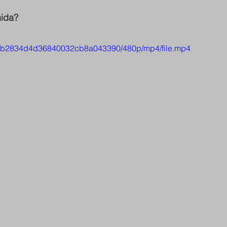
nida?
07acb2834d4d36840032cb8a043390/480p/mp4/file.mp4