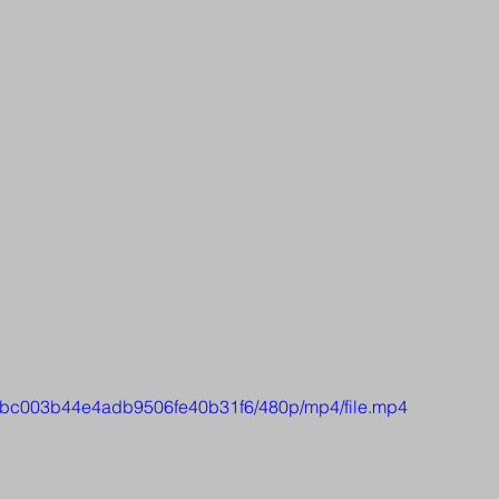
a61bc003b44e4adb9506fe40b31f6/480p/mp4/file.mp4