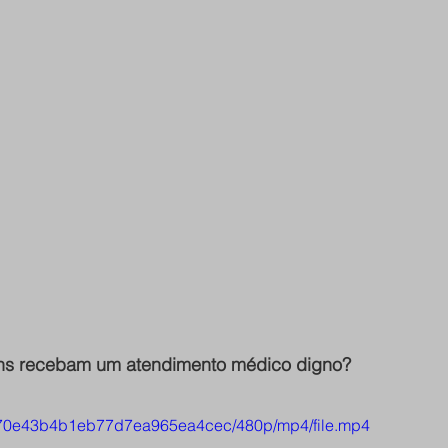
rans recebam um atendimento médico digno?
25170e43b4b1eb77d7ea965ea4cec/480p/mp4/file.mp4