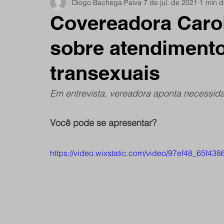
Diogo Bachega Paiva
7 de jul. de 2021
1 min d
Notícias do Jardim São Remo
Debate
Comu
Covereadora Carol
sobre atendiment
São Remano
Entrevista
Mulheres
Espo
transexuais
Em entrevista, vereadora aponta necessida
Você pode se apresentar?
https://video.wixstatic.com/video/97ef48_65f