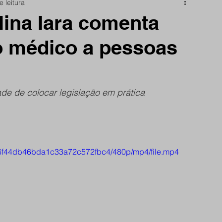
e leitura
nidade
Papo Reto
São Reminho
ina Iara comenta
o médico a pessoas
rtes
frente do site
de de colocar legislação em prática
4386f44db46bda1c33a72c572fbc4/480p/mp4/file.mp4