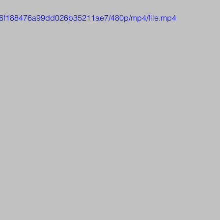
f8286f188476a99dd026b35211ae7/480p/mp4/file.mp4