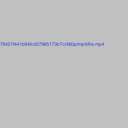
ca178421f441b84fcd57985173b7c/480p/mp4/file.mp4