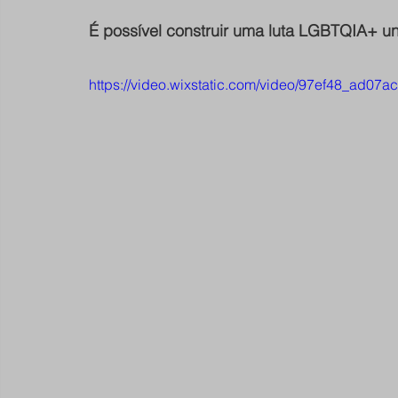
É possível construir uma luta LGBTQIA+ u
https://video.wixstatic.com/video/97ef48_ad