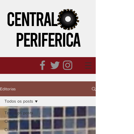
CENTRAL
PERIFeRICA
Editorias
Todos os posts
Todos os posts
Cidadania
Cultura