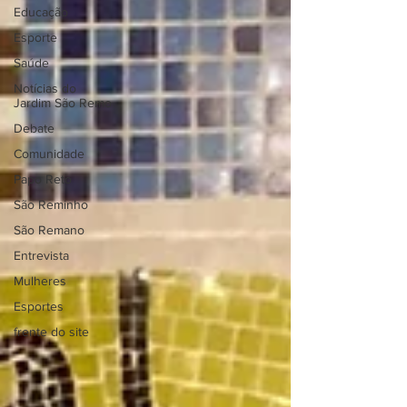
Educação
Esporte
Saúde
Notícias do
Jardim São Remo
Debate
Comunidade
Papo Reto
São Reminho
São Remano
Entrevista
Mulheres
Esportes
frente do site