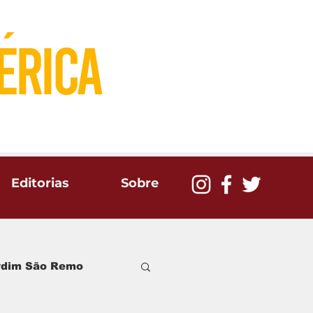
´
eRICA
Editorias
Sobre
ardim São Remo