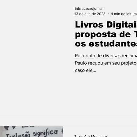
São Reminho
São Remano
Entrevista
iniciacaoaojornali
13 de out. de 2023
4 min de leitura
Livros Digita
proposta de T
os estudante
Por conta de diversas recla
Paulo recuou em seu projeto
caso ele...
Thais Aya Morimoto