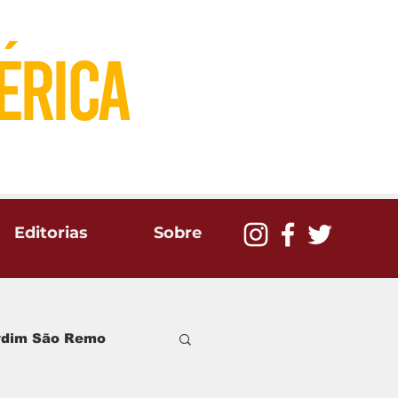
´
eRICA
Editorias
Sobre
ardim São Remo