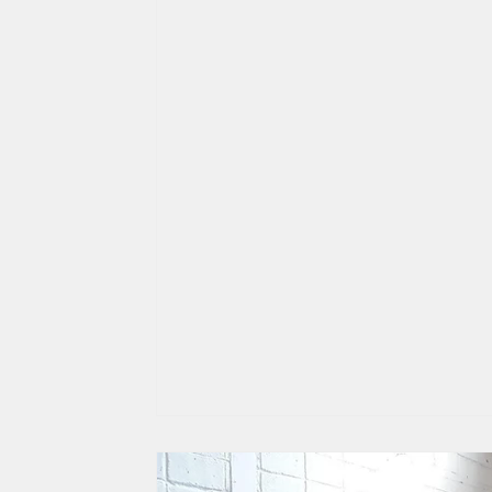
Debate
Comunidade
Papo Reto
Esportes
frente do site