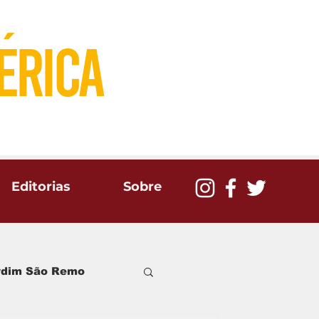
´
eRICA
Editorias
Sobre
ardim São Remo