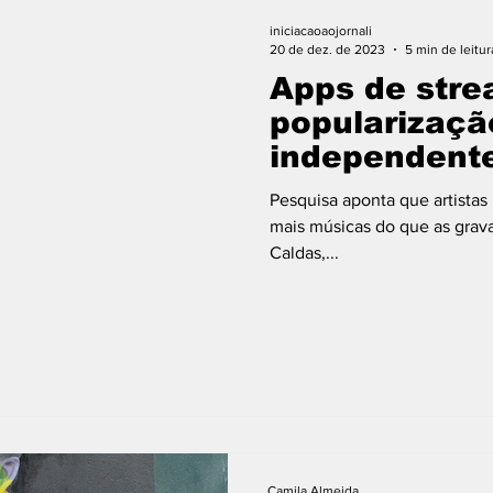
São Reminho
São Remano
Entrevista
iniciacaoaojornali
20 de dez. de 2023
5 min de leitur
Apps de str
popularizaçã
independent
Pesquisa aponta que artista
mais músicas do que as grav
Caldas,...
Camila Almeida