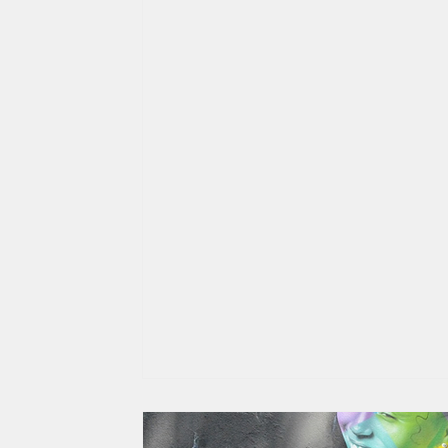
Debate
Comunidade
Papo Reto
Esportes
frente do site