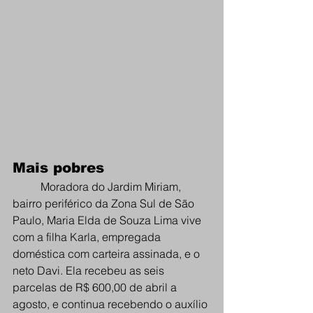
Mais pobres
Moradora do Jardim Miriam, 
bairro periférico da Zona Sul de São 
Paulo, Maria Elda de Souza Lima vive 
com a filha Karla, empregada 
doméstica com carteira assinada, e o 
neto Davi. Ela recebeu as seis 
parcelas de R$ 600,00 de abril a 
agosto, e continua recebendo o auxílio 