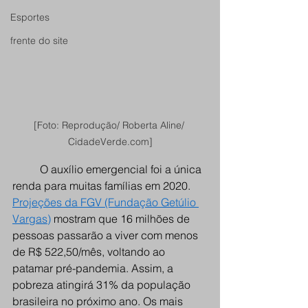
Esportes
frente do site
[Foto: Reprodução/ Roberta Aline/ 
CidadeVerde.com]
O auxílio emergencial foi a única 
renda para muitas famílias em 2020. 
Projeções da FGV (Fundação Getúlio 
Vargas)
mostram que 16 milhões de 
pessoas passarão a viver com menos 
de R$ 522,50/mês, voltando ao 
patamar pré-pandemia. Assim, a 
pobreza atingirá 31% da população 
brasileira no próximo ano. Os mais 