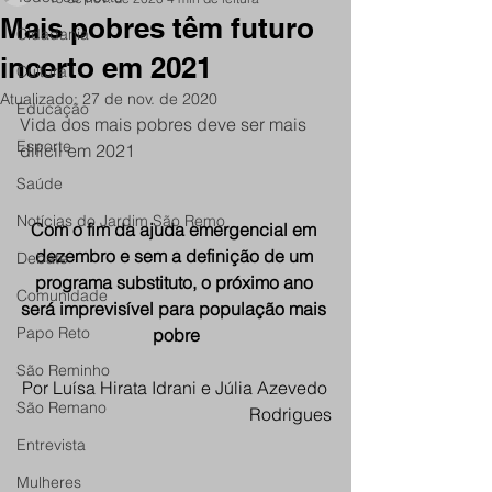
Mais pobres têm futuro
Cidadania
incerto em 2021
Cultura
Atualizado:
27 de nov. de 2020
Educação
Vida dos mais pobres deve ser mais 
Esporte
difícil em 2021
Saúde
Notícias do Jardim São Remo
Com o fim da ajuda emergencial em 
dezembro e sem a definição de um 
Debate
programa substituto, o próximo ano 
Comunidade
será imprevisível para população mais 
Papo Reto
pobre
São Reminho
Por Luísa Hirata Idrani e Júlia Azevedo 
São Remano
Rodrigues
Entrevista
Mulheres