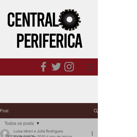
CENTRAL
PERIFeRICA
Post
Todos os posts
Luísa Idrani e Júlia Rodrigues
Todos os posts
19 de nov. de 2020
4 min de leitura