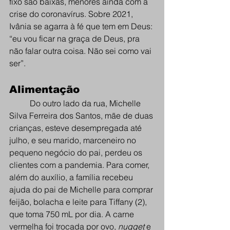
fixo são baixas, menores ainda com a 
crise do coronavírus. Sobre 2021, 
Ivânia se agarra à fé que tem em Deus: 
“eu vou ficar na graça de Deus, pra 
não falar outra coisa. Não sei como vai 
ser”. 
Alimentação
Do outro lado da rua, Michelle 
Silva Ferreira dos Santos, mãe de duas 
crianças, esteve desempregada até 
julho, e seu marido, marceneiro no 
pequeno negócio do pai, perdeu os 
clientes com a pandemia. Para comer, 
além do auxílio, a família recebeu 
ajuda do pai de Michelle para comprar 
feijão, bolacha e leite para Tiffany (2), 
que toma 750 mL por dia. A carne 
vermelha foi trocada por ovo, 
nugget
 e 