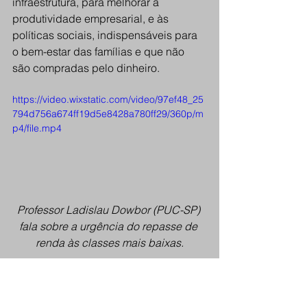
infraestrutura, para melhorar a 
produtividade empresarial, e às 
políticas sociais, indispensáveis para 
o bem-estar das famílias e que não 
são compradas pelo dinheiro.
https://video.wixstatic.com/video/97ef48_25
794d756a674ff19d5e8428a780ff29/360p/m
p4/file.mp4
Professor Ladislau Dowbor (PUC-SP) 
fala sobre a urgência do repasse de 
renda às classes mais baixas.
“É preciso redirecionar o 
dinheiro para onde ele dinamize a 