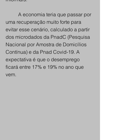
A economia teria que passar por 
uma recuperação muito forte para 
evitar esse cenário, calculado a partir 
dos microdados da PnadC (Pesquisa 
Nacional por Amostra de Domicílios 
Contínua) e da Pnad Covid-19. A 
expectativa é que o desemprego 
ficará entre 17% e 19% no ano que 
vem. 