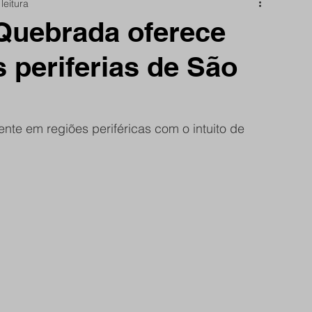
leitura
nidade
Papo Reto
São Reminho
 Quebrada oferece
s periferias de São
rtes
frente do site
mente em regiões periféricas com o intuito de 