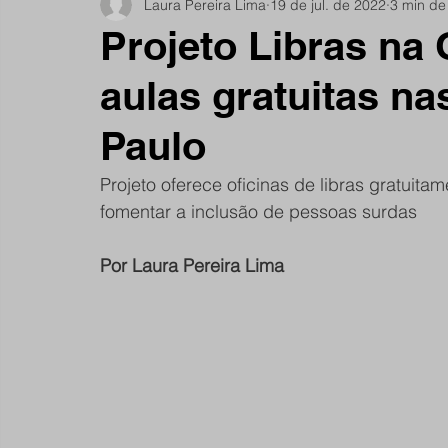
Laura Pereira Lima
19 de jul. de 2022
3 min de 
Notícias do Jardim São Remo
Debate
Comu
Projeto Libras na
aulas gratuitas na
São Remano
Entrevista
Mulheres
Espo
Paulo
Projeto oferece oficinas de libras gratuita
fomentar a inclusão de pessoas surdas
Por Laura Pereira Lima