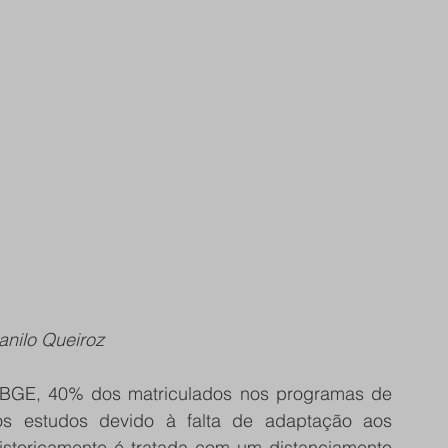
anilo Queiroz
BGE, 40% dos matriculados nos programas de 
os estudos devido à falta de adaptação aos 
historicamente é tratada com um distanciamento 