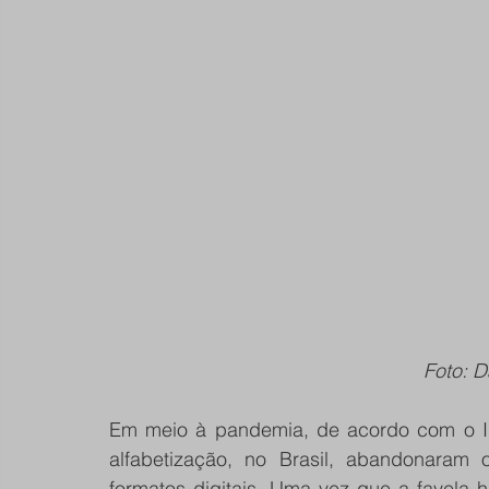
Foto: D
Em meio à pandemia, de acordo com o I
alfabetização, no Brasil, abandonaram 
formatos digitais. Uma vez que a favela 