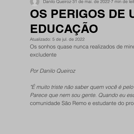
Danilo Queiroz
31 de mai. de 2022
7 min de lei
Notícias do Jardim São Remo
Debate
Comu
OS PERIGOS DE 
EDUCAÇÃO
São Remano
Entrevista
Mulheres
Espo
Atualizado:
5 de jul. de 2022
Os sonhos quase nunca realizados de minor
excludente
Por Danilo Queiroz
"É muito triste não saber quem você é pel
Parece que nem sou gente. Quando eu escr
comunidade São Remo e estudante do prog