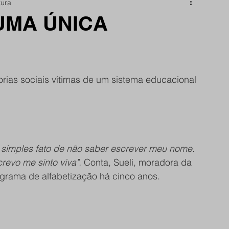
tura
nidade
Papo Reto
São Reminho
UMA ÚNICA
rtes
frente do site
ias sociais vítimas de um sistema educacional 
o simples fato de não saber escrever meu nome. 
evo me sinto viva". 
Conta, Sueli, moradora da 
rama de alfabetização há cinco anos.