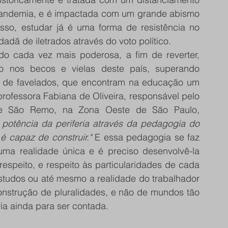
 pandemia, e é impactada com um grande abismo 
isso, estudar já é uma forma de resistência no 
dadã de iletrados através do voto político.
o cada vez mais poderosa, a fim de reverter, 
mo nos becos e vielas deste país, superando 
 de favelados, que encontram na educação um 
ofessora Fabiana de Oliveira, responsável pelo 
de São Remo, na Zona Oeste de São Paulo, 
otência da periferia através da pedagogia do 
é capaz de construir."
 E essa pedagogia se faz 
a realidade única e é preciso desenvolvê-la 
espeito, e respeito às particularidades de cada 
estudos ou até mesmo a realidade do trabalhador 
onstrução de pluralidades, e não de mundos tão 
ria ainda para ser contada.