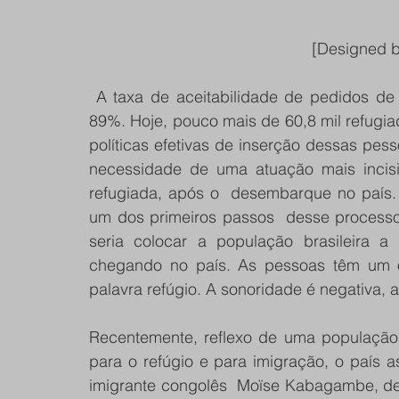
                                                  [Des
 A taxa de aceitabilidade de pedidos de refúgio no Brasil, entre 2016 e 2021, alcançou 
89%. Hoje, pouco mais de 60,8 mil refugiad
políticas efetivas de inserção dessas pes
necessidade de uma atuação mais incisi
refugiada, após o  desembarque no país. 
um dos primeiros passos  desse processo: 
seria colocar a população brasileira 
chegando no país. As pessoas têm um o
palavra refúgio. A sonoridade é negativa,
Recentemente, reflexo de uma população
para o refúgio e para imigração, o país a
imigrante congolês  Moïse Kabagambe, de