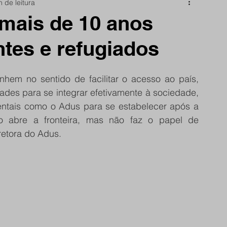
n de leitura
nidade
Papo Reto
São Reminho
 mais de 10 anos
ntes e refugiados
rtes
frente do site
nhem no sentido de facilitar o acesso ao país, 
ades para se integrar efetivamente à sociedade, 
ntais como o Adus para se estabelecer após a 
o abre a fronteira, mas não faz o papel de 
retora do Adus.