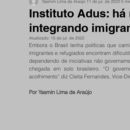
Yasmim Lima de Araújo
11 de jul. de 2022
5 mi
Notícias do Jardim São Remo
Debate
Comu
Instituto Adus: há
integrando imigra
São Remano
Entrevista
Mulheres
Espo
Atualizado:
15 de jul. de 2022
Embora o Brasil tenha políticas que cami
imigrantes e refugiados encontram dificuld
dependendo de iniciativas não govername
chegada em solo brasileiro. “O govern
acolhimento” diz Cleita Fernandes, Vice-Di
Por Yasmin Lima de Araújo 