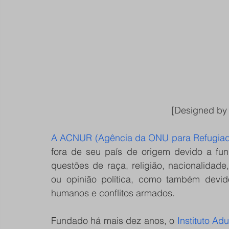
                                               [Designed by
A ACNUR (Agência da ONU para Refugiad
fora de seu país de origem devido a fun
questões de raça, religião, nacionalidad
ou opinião política, como também devido
humanos e conflitos armados.  
Fundado há mais dez anos, o 
Instituto Ad