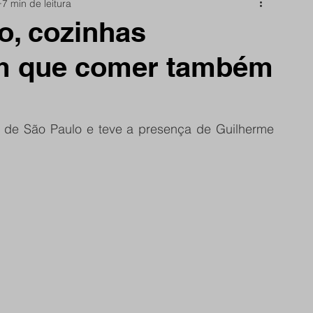
7 min de leitura
nidade
Papo Reto
São Reminho
o, cozinhas
am que comer também
rtes
frente do site
o de São Paulo e teve a presença de Guilherme 