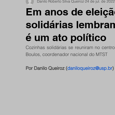
Danilo Roberto Silva Queiroz
24 de jul. de 2022
Notícias do Jardim São Remo
Debate
Comu
Em anos de eleiçã
solidárias lembr
São Remano
Entrevista
Mulheres
Espo
é um ato político
Cozinhas solidárias se reuniram no centr
Boulos, coordenador nacional do MTST
Por Danilo Queiroz (
daniloqueiroz@usp.br
) 