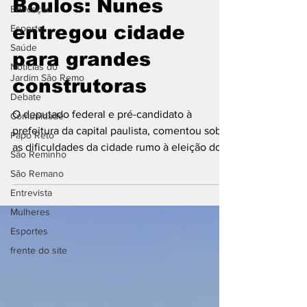
Boulos: Nunes
Educação
entregou cidade
Esporte
Saúde
para grandes
Notícias do
Jardim São Remo
construtoras
Debate
O deputado federal e pré-candidato à
Comunidade
prefeitura da capital paulista, comentou sobre
Papo Reto
as dificuldades da cidade rumo à eleição do
São Reminho
ano que...
São Remano
Entrevista
Mulheres
Esportes
frente do site