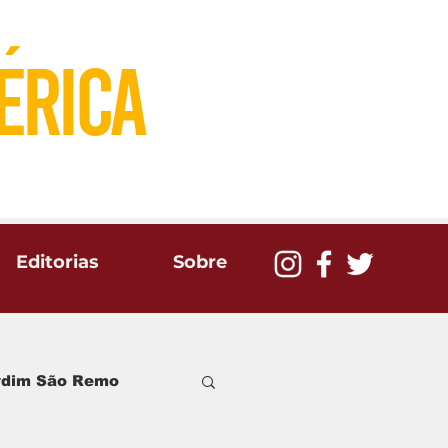
´
eRICA
Editorias
Sobre
ardim São Remo