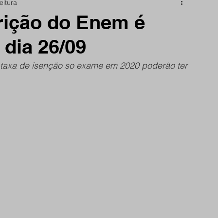
eitura
nidade
Papo Reto
São Reminho
rição do Enem é
 dia 26/09
rtes
frente do site
 taxa de isenção so exame em 2020 poderão ter 