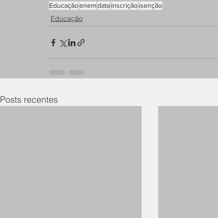
Educação
enem
data
inscrição
isenção
Educação
Posts recentes