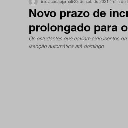
iniciacaoaojornali
23 de set. de 2021
1 min de l
Notícias do Jardim São Remo
Debate
Comu
Novo prazo de inc
prolongado para o
São Remano
Entrevista
Mulheres
Espo
Os estudantes que haviam sido isentos da
isenção automática até domingo 