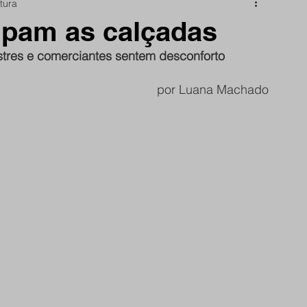
itura
nidade
Papo Reto
São Reminho
upam as calçadas
res e comerciantes sentem desconforto
rtes
frente do site
por Luana Machado