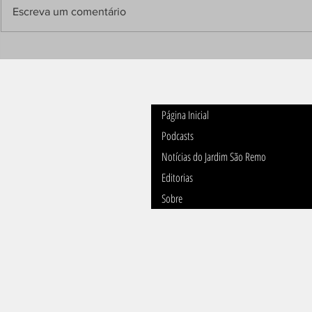
Dezembro de 2022 No dia 24/12,
Escreva um comentário
véspera de Natal, às 15h30, o
Papai Noel descerá de...
Festa das C
São Remo
Página Inicial
Podcasts
Notícias do Jardim São Remo
Editorias
Sobre