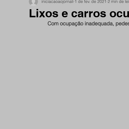
iniciacaoaojornali
1 de fev. de 2021
2 min de le
Notícias do Jardim São Remo
Debate
Comu
Lixos e carros oc
Com ocupação inadequada, pedest
São Remano
Entrevista
Mulheres
Espo