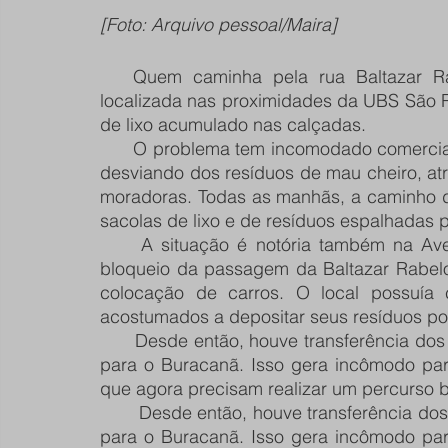
[Foto: Arquivo pessoal/Maira]
   Quem caminha pela rua Baltazar Rabelo vai encontrar vários obstáculos. A rua, 
localizada nas proximidades da UBS São 
de lixo acumulado nas calçadas. 
      O problema tem incomodado comerciantes da área e moradores que passam pela rua 
desviando dos resíduos de mau cheiro, atr
moradoras. Todas as manhãs, a caminho do
sacolas de lixo e de resíduos espalhadas p
     A situação é notória também na Avenida São Remo. O acúmulo teve início com o 
bloqueio da passagem da Baltazar Rabelo
colocação de carros. O local possuía 
acostumados a depositar seus resíduos por
      Desde então, houve transferência dos contêineres de lixo para a Avenida São Remo e 
para o Buracanã. Isso gera incômodo par
que agora precisam realizar um percurso 
       Desde então, houve transferência dos contêineres de lixo para a Avenida São Remo e 
para o Buracanã. Isso gera incômodo par