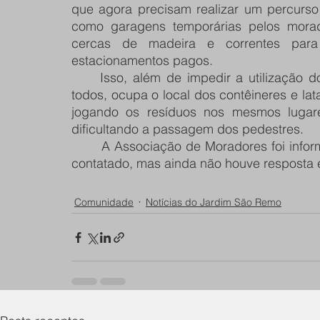
que agora precisam realizar um percurso 
como garagens temporárias pelos mora
cercas de madeira e correntes para
estacionamentos pagos.
     Isso, além de impedir a utilização do espaço para estacionamento e descarga por 
todos, ocupa o local dos contêineres e l
jogando os resíduos nos mesmos lugares
dificultando a passagem dos pedestres. 
       A Associação de Moradores foi informada do problema e um agente da Prefeitura foi 
contatado, mas ainda não houve resposta e 
Comunidade
Notícias do Jardim São Remo