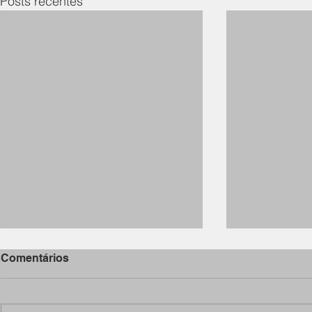
Posts recentes
ERRATA
Comentários
ERRATA - Jornal Notícias do
Jardim São Remo de 17 de