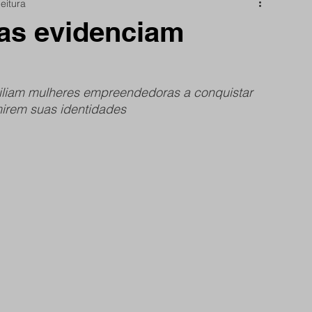
eitura
nidade
Papo Reto
São Reminho
icas evidenciam
rtes
frente do site
iliam mulheres empreendedoras a conquistar 
irem suas identidades