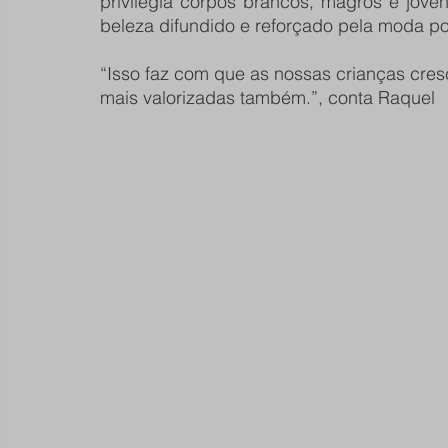
privilegia corpos brancos, magros e joven
beleza difundido e reforçado pela moda p
“Isso faz com que as nossas crianças cre
mais valorizadas também.”, conta Raquel