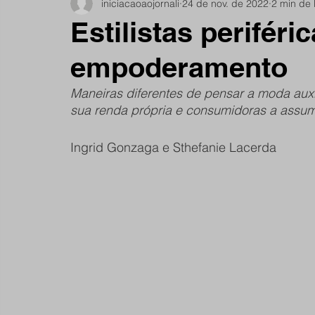
iniciacaoaojornali
24 de nov. de 2022
2 min de l
Notícias do Jardim São Remo
Debate
Comu
Estilistas perifér
empoderamento
São Remano
Entrevista
Mulheres
Espo
Maneiras diferentes de pensar a moda aux
sua renda própria e consumidoras a assum
Ingrid Gonzaga e Sthefanie Lacerda