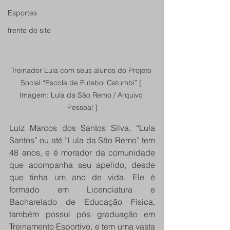
Esportes
frente do site
Treinador Lula com seus alunos do Projeto 
Social “Escola de Futebol Catumbi” [ 
Imagem: Lula da São Remo / Arquivo 
Pessoal ]
Luiz Marcos dos Santos Silva, “Lula 
Santos” ou até “Lula da São Remo” tem 
48 anos, e é morador da comunidade 
que acompanha seu apelido, desde 
que tinha um ano de vida. Ele é 
formado em Licenciatura e 
Bacharelado de Educação Física, 
também possui pós graduação em 
Treinamento Esportivo, e tem uma vasta 