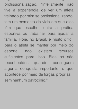
profissionalização, “Infelizmente não 
tive a experiência de ver um atleta 
treinado por mim se profissionalizando, 
tem um momento da vida em que eles 
têm que escolher entre a prática 
esportiva ou trabalhar para ajudar a 
família. Hoje, no Brasil, é muito difícil 
para o atleta se manter por meio do 
esporte, não existem recursos 
suficientes para isso. Eles só são 
reconhecidos quando conseguem 
alguma conquista importante, o que 
acontece por meio de forças próprias... 
sem nenhum patrocínio.”