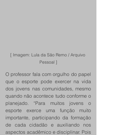
[ Imagem: Lula da São Remo / Arquivo 
Pessoal ]
O professor fala com orgulho do papel 
que o esporte pode exercer na vida 
dos jovens nas comunidades, mesmo 
quando não acontece tudo conforme o 
planejado. “Para muitos jovens o 
esporte exerce uma função muito 
importante, participando da formação 
de cada cidadão e auxiliando nos 
aspectos acadêmico e disciplinar. Pois 