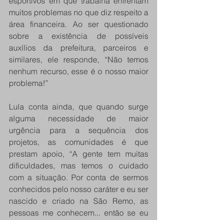
esportivos em que trabalha enfrentam 
muitos problemas no que diz respeito a 
área financeira. Ao ser questionado 
sobre a existência de possíveis 
auxílios da prefeitura, parceiros e 
similares, ele responde, “Não temos 
nenhum recurso, esse é o nosso maior 
problema!”
Lula conta ainda, que quando surge 
alguma necessidade de maior 
urgência para a sequência dos 
projetos, as comunidades é que 
prestam apoio, “A gente tem muitas 
dificuldades, mas temos o cuidado 
com a situação. Por conta de sermos 
conhecidos pelo nosso caráter e eu ser 
nascido e criado na São Remo, as 
pessoas me conhecem... então se eu 