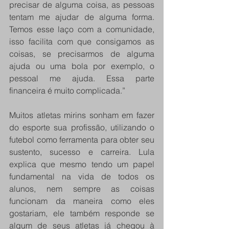
precisar de alguma coisa, as pessoas 
tentam me ajudar de alguma forma. 
Temos esse laço com a comunidade, 
isso facilita com que consigamos as 
coisas, se precisarmos de alguma 
ajuda ou uma bola por exemplo, o 
pessoal me ajuda. Essa parte 
financeira é muito complicada.” 
Muitos atletas mirins sonham em fazer 
do esporte sua profissão, utilizando o 
futebol como ferramenta para obter seu 
sustento, sucesso e carreira. Lula 
explica que mesmo tendo um papel 
fundamental na vida de todos os 
alunos, nem sempre as coisas 
funcionam da maneira como eles 
gostariam, ele também responde se 
algum de seus atletas já chegou à 