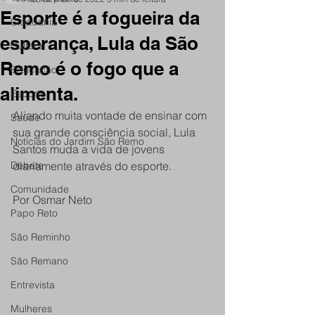
Esporte é a fogueira da
Cidadania
esperança, Lula da São
Cultura
Remo é o fogo que a
Educação
alimenta.
Esporte
Aliando muita vontade de ensinar com 
Saúde
sua grande consciência social, Lula 
Notícias do Jardim São Remo
Santos muda a vida de jovens 
Debate
diariamente através do esporte.
Comunidade
Por Osmar Neto
Papo Reto
São Reminho
São Remano
Entrevista
Mulheres