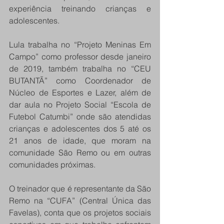
experiência treinando crianças e 
adolescentes. 
Lula trabalha no “Projeto Meninas Em 
Campo” como professor desde janeiro 
de 2019, também trabalha no “CEU 
BUTANTÃ” como Coordenador de 
Núcleo de Esportes e Lazer, além de 
dar aula no Projeto Social “Escola de 
Futebol Catumbi” onde são atendidas 
crianças e adolescentes dos 5 até os 
21 anos de idade, que moram na 
comunidade São Remo ou em outras 
comunidades próximas.  
O treinador que é representante da São 
Remo na “CUFA” (Central Única das 
Favelas), conta que os projetos sociais 