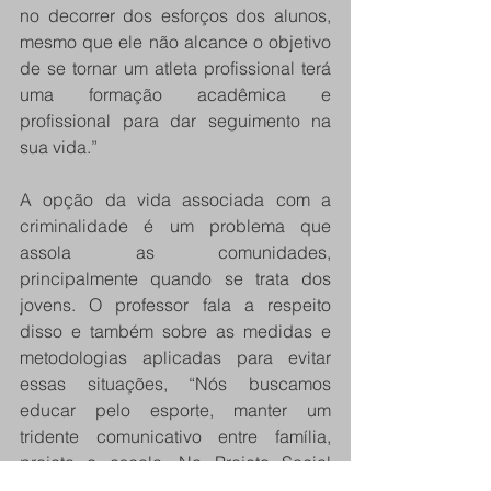
no decorrer dos esforços dos alunos, 
mesmo que ele não alcance o objetivo 
de se tornar um atleta profissional terá 
uma formação acadêmica e 
profissional para dar seguimento na 
sua vida.”
A opção da vida associada com a 
criminalidade é um problema que 
assola as comunidades, 
principalmente quando se trata dos 
jovens. O professor fala a respeito 
disso e também sobre as medidas e 
metodologias aplicadas para evitar 
essas situações, “Nós buscamos 
educar pelo esporte, manter um 
tridente comunicativo entre família, 
projeto e escola. No Projeto Social 
Escola de Futebol Catumbi falamos 