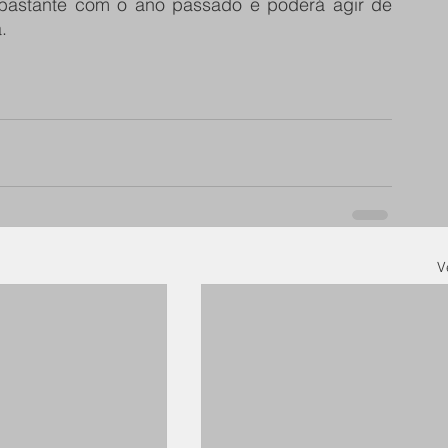
 bastante com o ano passado e poderá agir de 
.
V