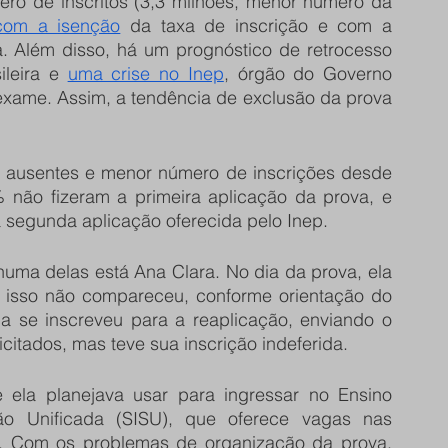
ro de inscritos (3,3 milhões, menor número da 
com a isenção
 da taxa de inscrição e com a 
a. Além disso, há um prognóstico de retrocesso 
leira e 
uma crise no Inep
, órgão do Governo 
exame. Assim, a tendência de exclusão da prova 
 ausentes e menor número de inscrições desde 
% não fizeram a primeira aplicação da prova, e 
 segunda aplicação oferecida pelo Inep.
uma delas está Ana Clara. No dia da prova, ela 
isso não compareceu, conforme orientação do 
la se inscreveu para a reaplicação, enviando o 
itados, mas teve sua inscrição indeferida.
ela planejava usar para ingressar no Ensino 
ão Unificada (SISU), que oferece vagas nas 
ís. Com os problemas de organização da prova, 