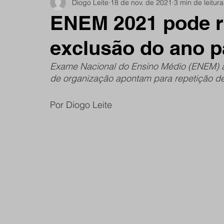
Diogo Leite
18 de nov. de 2021
3 min de leitura
Notícias do Jardim São Remo
Debate
Comu
ENEM 2021 pode re
exclusão do ano 
São Remano
Entrevista
Mulheres
Espo
Exame Nacional do Ensino Médio (ENEM) a
de organização apontam para repetição de
Por Diogo Leite