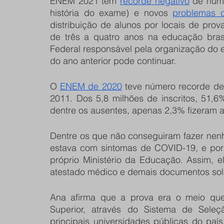
ENEM 2021 tem 
recorde negativo
 de núme
história do exame) e novos 
problemas 
distribuição de alunos por locais de prov
de três a quatro anos na educação brasi
Federal responsável pela organização do 
do ano anterior pode continuar.
O 
ENEM de 2020
 teve número recorde de
2011. Dos 5,8 milhões de inscritos, 51,6
dentre os ausentes, apenas 2,3% fizeram a
Dentre os que não conseguiram fazer nenh
estava com sintomas de COVID-19, e por 
próprio Ministério da Educação. Assim, e
atestado médico e demais documentos solic
Ana afirma que a prova era o meio que 
Superior, através do Sistema de Seleç
principais universidades públicas do pa