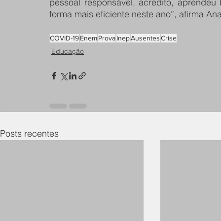
pessoal responsável, acredito, aprendeu
forma mais eficiente neste ano”, afirma Ana
COVID-19
Enem
Prova
Inep
Ausentes
Crise
Educação
Posts recentes