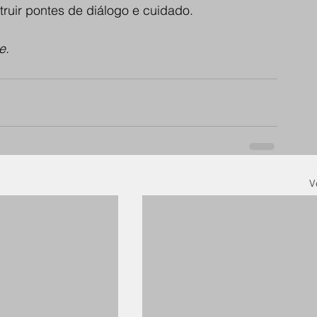
uir pontes de diálogo e cuidado. 
e.
V