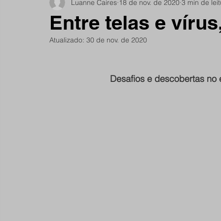
Luanne Caires
18 de nov. de 2020
3 min de lei
Notícias do Jardim São Remo
Debate
Comu
Entre telas e víru
Atualizado:
30 de nov. de 2020
São Remano
Entrevista
Mulheres
Espo
Desafios e descobertas no 