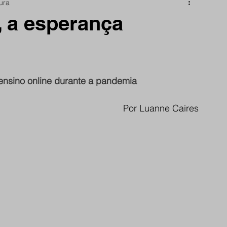
tura
nidade
Papo Reto
São Reminho
s, a esperança
rtes
frente do site
ensino online durante a pandemia
Por Luanne Caires