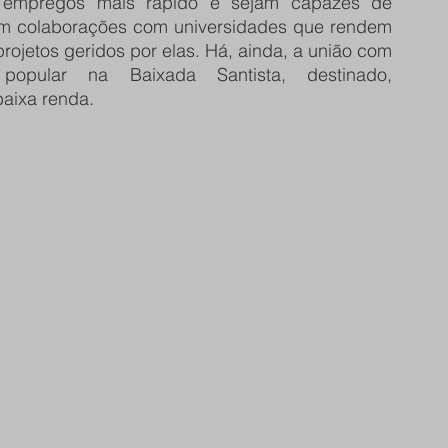
 empregos mais rápido e sejam capazes de 
stem colaborações com universidades que rendem 
rojetos geridos por elas. Há, ainda, a união com 
 popular na Baixada Santista, destinado, 
baixa renda.