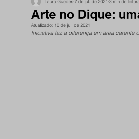
Laura Guedes
7 de jul. de 2021
3 min de leitur
Notícias do Jardim São Remo
Debate
Comu
Arte no Dique: uma
Atualizado:
10 de jul. de 2021
São Remano
Entrevista
Mulheres
Espo
Iniciativa faz a diferença em área carente 