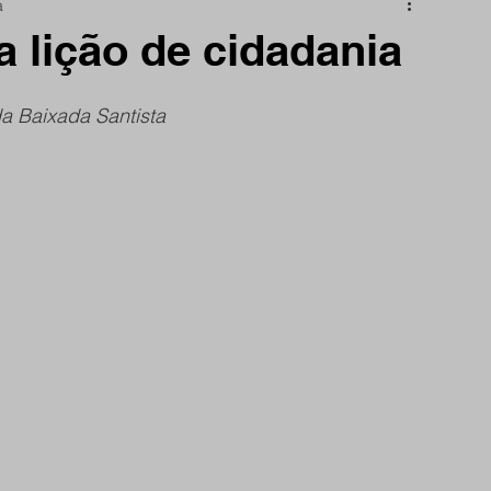
a
nidade
Papo Reto
São Reminho
 lição de cidadania
rtes
frente do site
da Baixada Santista