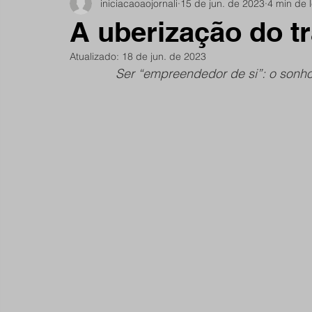
iniciacaoaojornali
15 de jun. de 2023
4 min de l
Notícias do Jardim São Remo
Debate
Comu
A uberização do t
Atualizado:
18 de jun. de 2023
São Remano
Entrevista
Mulheres
Espo
Ser “empreendedor de si”: o sonho 