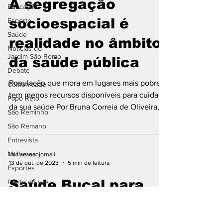
A segregação
Educação
socioespacial é
Esporte
Saúde
realidade no âmbito
Notícias do
Jardim São Remo
da saúde pública
Debate
População que mora em lugares mais pobres
Comunidade
tem menos recursos disponíveis para cuidar
Papo Reto
da sua saúde Por Bruna Correia de Oliveira,
São Reminho
Filipe...
São Remano
Entrevista
Mulheres
iniciacaoaojornali
13 de out. de 2023
5 min de leitura
Esportes
Saúde Bucal para
frente do site
Todos: SUS nas