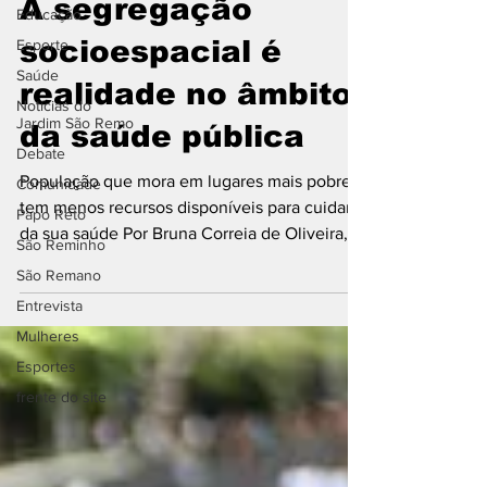
A segregação
Educação
socioespacial é
Esporte
Saúde
realidade no âmbito
Notícias do
Jardim São Remo
da saúde pública
Debate
População que mora em lugares mais pobres
Comunidade
tem menos recursos disponíveis para cuidar
Papo Reto
da sua saúde Por Bruna Correia de Oliveira,
São Reminho
Filipe...
São Remano
Entrevista
Mulheres
Esportes
frente do site