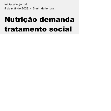
iniciacaoaojornali
4 de mai. de 2023
3 min de leitura
Nutrição demanda
tratamento social
Questão da saúde alimentar deve ser
abordada em seus aspectos físico,
psicológico e também comunitário Por Evan
Carvalho, Mirela Costa,...